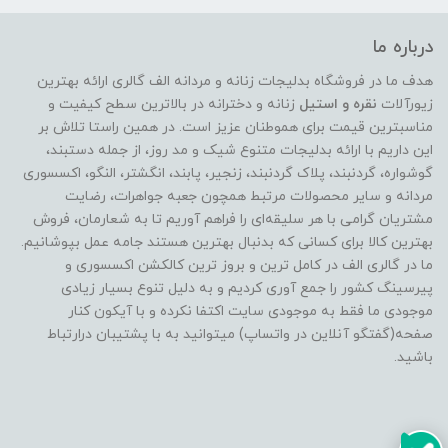
درباره ما
هدف ما در فروشگاه بدلیجات زنانه و مردانه الف گالری ارائه بهترین
زیورآلات
نقره و استیل
زنانه و دخترانه در بالاترین سطح کیفیت و
مناسبترین قیمت برای هموطنان عزیز است. در همین راستا تلاش بر
این داریم با ارائه بدلیجات متنوع شیک و مد روز، از جمله دستبند،
گوشواره، گردنبند، پلاک گردنبند، زنجیر، پابند، انگشتر، النگو، اکسسوری
مردانه و سایر محصولات مرتبط همچون جعبه جواهرات، رضایت
مشتریان گرامی با هر سلیقه‌ای را فراهم آوریم تا به شعارمان، فروش
بهترین کالا برای کسانی که بدنبال بهترین هستند جامه عمل بپوشانیم.
ما در گالری الف در کامل ترین و بروز ترین کالکشن اکسسوری و
پیرسینگ کشور را جمع آوری کردیم و به دلیل تنوع بسیار زیادی
موجودی ما فقط به موجودی سایت اکتفا نکرده و با آیکون کنار
صفحه(گفتگو آنلاین در واتساپ) میتوانید به با پشتیبان درارتباط
باشید.