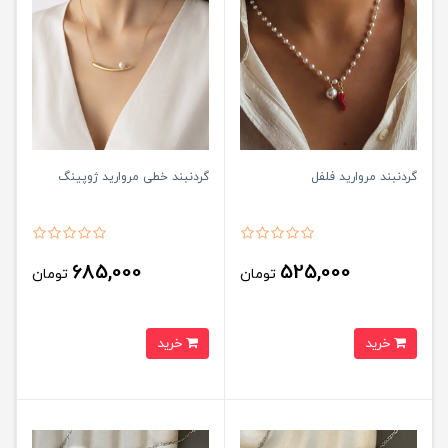
گردنبند مروارید فلفل
گردنبند خطی مروارید ژوپینگ
685,000
525,000
تومان
تومان
خرید
خرید