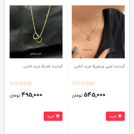
گردنبند لویی ویتون|| خرید انلاین
گردنبند قلب|| خرید انلاین
495,000
545,000
تومان
تومان
خرید
خرید