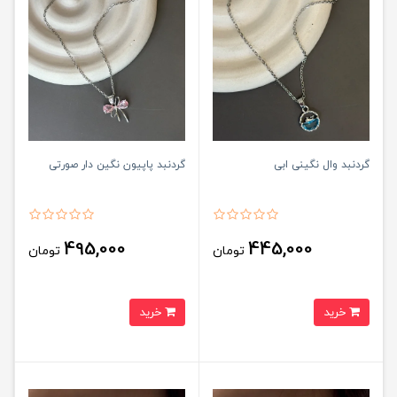
گردنبد وال نگینی ابی
گردنبد پاپیون نگین دار صورتی
495,000
445,000
تومان
تومان
خرید
خرید