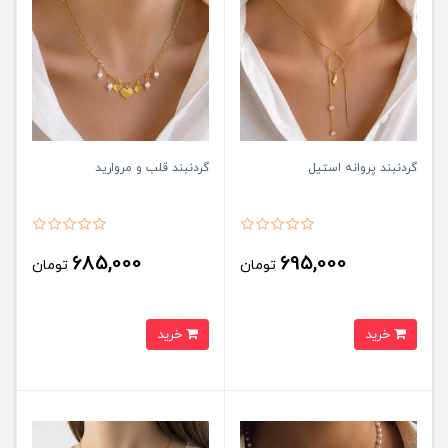
گردنبند پروانه استیل
گردنبند قلب و مروارید
685,000
695,000
تومان
تومان
خرید
خرید