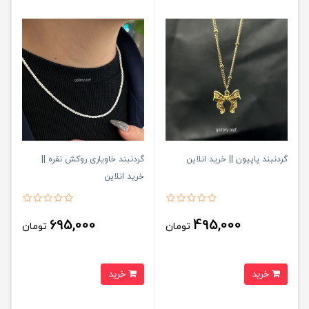
گردنبند پاپیون || خرید انلاین
گردنبند خاویاری روکش نقره ||
خرید انلاین
695,000
495,000
تومان
تومان
خرید
خرید