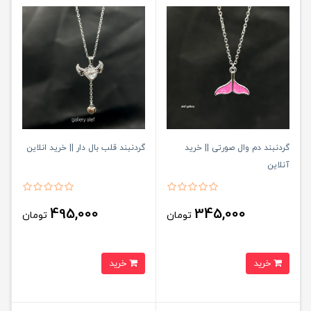
گردنبند دم وال صورتی || خرید
گردنبند قلب بال دار || خرید انلاین
آنلاین
495,000
345,000
تومان
تومان
خرید
خرید