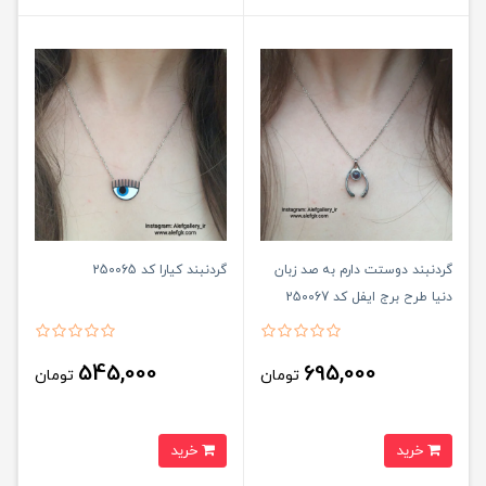
گردنبند دوستت دارم به صد زبان
گردنبند کیارا کد 250065
دنیا طرح برج ایفل کد 250067
545,000
695,000
تومان
تومان
خرید
خرید