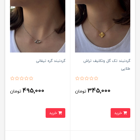
گردنبند تک گل ونکلیف تراش
گردنبند گره تیفانی
طلایی
495,000
345,000
تومان
تومان
خرید
خرید