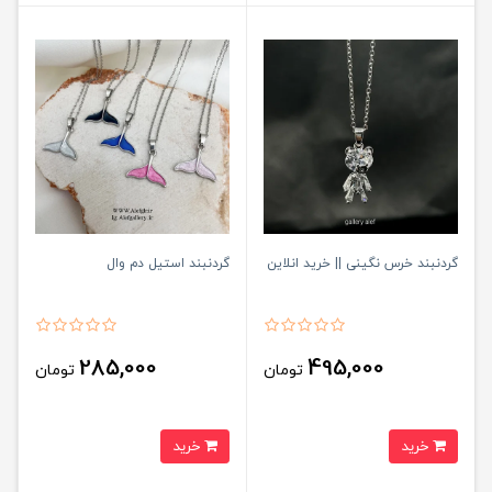
گردنبند خرس نگینی || خرید انلاین
گردنبند استیل دم وال
285,000
495,000
تومان
تومان
خرید
خرید