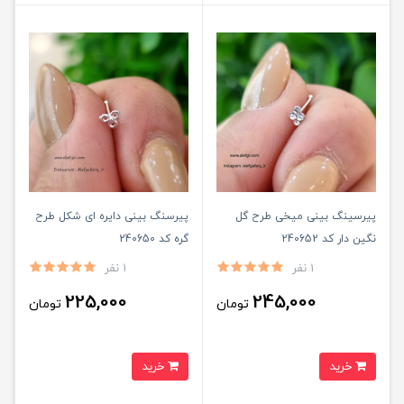
پیرسینگ بینی میخی طرح گل
پیرسنگ بینی دایره ای شکل طرح
نگین دار کد 240652
گره کد 240650
1 نفر
1 نفر
225,000
245,000
تومان
تومان
خرید
خرید