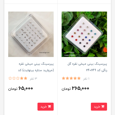
پیرسینگ بینی میخی نقره گل
پیرسینگ بینی میخی نقره
رنگی کد 240649
(مروارید ستاره بینهایت) کد
240648
1 نفر
3 نفر
65,000
265,000
تومان
تومان
خرید
خرید