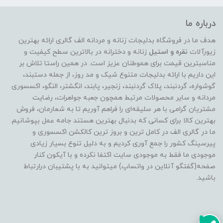
درباره ما
هدف ما در فروشگاه بدلیجات زنانه و مردانه الف گالری ارائه بهترین
زیورآلات
نقره و استیل
زنانه و دخترانه در بالاترین سطح کیفیت و
مناسبترین قیمت برای هموطنان عزیز است. در همین راستا تلاش بر
این داریم با ارائه بدلیجات متنوع شیک و مد روز، از جمله دستبند،
گوشواره، گردنبند، پلاک گردنبند، زنجیر، پابند، انگشتر، النگو، اکسسوری
مردانه و سایر محصولات مرتبط همچون جعبه جواهرات، رضایت
مشتریان گرامی با هر سلیقه‌ای را فراهم آوریم تا به شعارمان، فروش
بهترین کالا برای کسانی که بدنبال بهترین هستند جامه عمل بپوشانیم.
ما در گالری الف در کامل ترین و بروز ترین کالکشن اکسسوری و
پیرسینگ کشور را جمع آوری کردیم و به دلیل تنوع بسیار زیادی
موجودی ما فقط به موجودی سایت اکتفا نکرده و با آیکون کنار
صفحه(گفتگو آنلاین در واتساپ) میتوانید به با پشتیبان درارتباط
باشید.