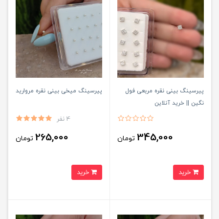
پیرسینگ بینی نقره مربعی فول
پیرسینگ میخی بینی نقره مروارید
نگین || خرید آنلاین
4 نفر
265,000
345,000
تومان
تومان
خرید
خرید